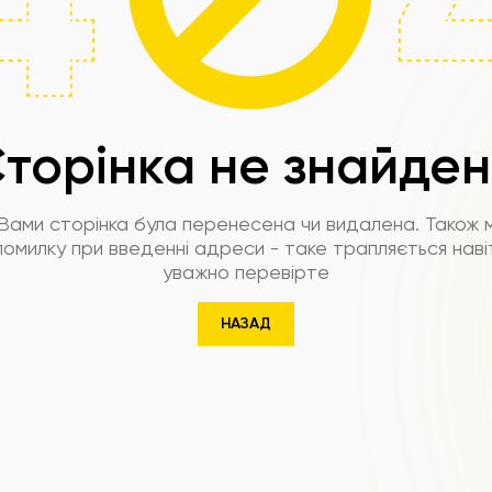
торінка не знайде
Вами сторінка була перенесена чи видалена. Також 
омилку при введенні адреси - таке трапляється наві
уважно перевірте
НАЗАД