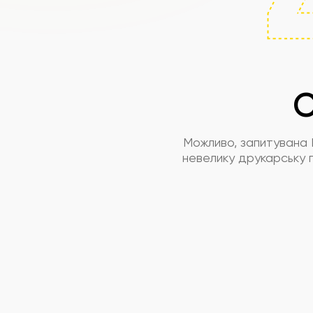
С
Можливо, запитувана 
невелику друкарську п