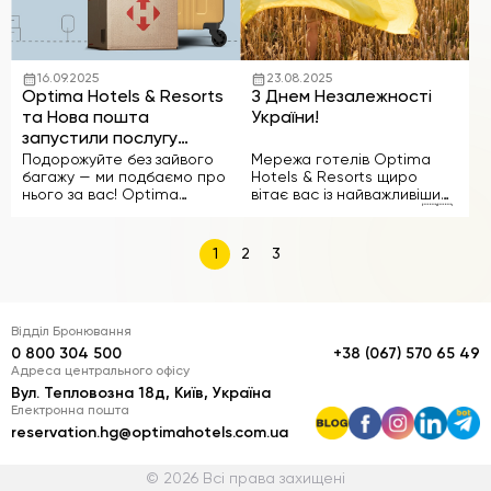
Дякуємо …
безпосередньо у Telegram,
стежити за важливими
новинами та …
16.09.2025
23.08.2025
Optima Hotels & Resorts
З Днем Незалежності
та Нова пошта
України!
запустили послугу
«Вільні руки»
Подорожуйте без зайвого
Мережа готелів Optima
багажу — ми подбаємо про
Hotels & Resorts щиро
нього за вас! Optima
вітає вас із найважливішим
Hotels & Resorts спільно з
святом нашої держави 🇺🇦
компанією Нова
Цей день символізує
пошта запустили нову
свободу, силу та єдність
1
2
3
зручну послугу «Вільні
українського народу. Ми
руки», яка дозволяє гостям
пишаємося бути частиною
залишити свій багаж у
країни, яка щодня доводить
готелі та отримати його у
свою незламність та
Відділ Бронювання
…
прагнення …
0 800 304 500
+38 (067) 570 65 49
Адреса центрального офісу
Вул. Тепловозна 18д, Київ, Україна
Електронна пошта
reservation.hg@optimahotels.com.ua
© 2026 Всі права захищені