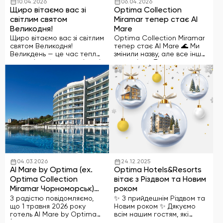
10.04.2026
06.04.2026
Щиро вітаємо вас зі
Optima Collection
світлим святом
Miramar тепер стає Al
Великодня!
Mare
Щиро вітаємо вас зі світлим
Optima Collection Miramar
святом Великодня!
тепер стає Al Mare 🌊 Ми
Великдень — це час тепла,
змінили назву, але все інше
єдності, добрих зустрічей і
— незмінне. Та сама
особливої атмосфери, яка
атмосфера відпочинку біля
об’єднує рідних та близьких.
моря, високий рівень
У це світле свято бажаємо
сервісу та турбота в кожній
миру, душевної гармонії,
деталі. До зустрічі в Al Mare.
благополуччя, любові та
затишку …
04.03.2026
24.12.2025
Al Mare by Optima (ex.
Optima Hotels&Resorts
Optima Collection
вітає з Різдвом та Новим
Miramar Чорноморськ)
роком
відкриває сезон 2026
З радістю повідомляємо,
✨ З прийдешнім Різдвом та
що 1 травня 2026 року
Новим роком ✨ Дякуємо
готель Al Mare by Optima
всім нашим гостям, які
(ex. Optima Collection
обирали мережу упродовж