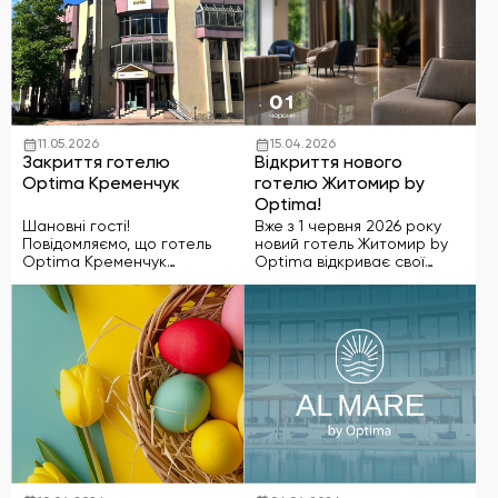
тимчасове житло. Готелі
діяльності правоохоронних
нашої мережі Optima
органів України та не
Hotels & Resorts …
коментує перебіг
кримінальних …
11.05.2026
15.04.2026
Закриття готелю
Відкриття нового
Optima Кременчук
готелю Житомир by
Optima!
Шановні гості!
Вже з 1 червня 2026 року
Повідомляємо, що готель
новий готель Житомир by
Optima Кременчук
Optima відкриває свої
працюватиме до 31 травня
двері для гостей! Це
2026 року включно.
сучасний простір для
Просимо врахувати цю
комфортного відпочинку,
інформацію під час
ділових поїздок і приємних
планування майбутніх
подорожей у самому серці
поїздок до Кременчука. До
міста. Готель Житомир by
31 травня включно команда
Optima …
готелю продовжує
працювати у звичному …