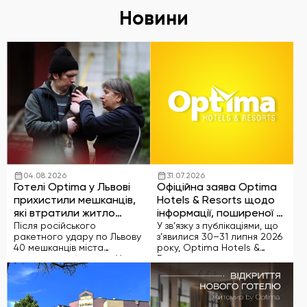
Новини
04.08.2026
31.07.2026
Готелі Optima у Львові
Офіційна заява Optima
прихистили мешканців,
Hotels & Resorts щодо
які втратили житло
інформації, поширеної у
після ракетного удару
засобах масової
Після російського
У зв’язку з публікаціями, що
ракетного удару по Львову
з’явилися 30–31 липня 2026
інформації
40 мешканців міста
року, Optima Hotels &
залишилися без дому. У
Resorts вважає за
перші дні після атаки
необхідне надати офіційне
готелі Львова долучилися
роз’яснення. Насамперед
до підтримки
зазначаємо, що компанія з
постраждалих і надали їм
повагою ставиться до