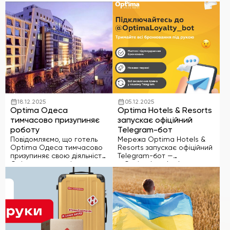
Miramar
2025 року. Для нас
Чорноморськ) відкриває
важливо, що ви довіряєте
весняно-літній сезон та
нам свої поїздки, зустрічі та
знову запрошує гостей на
дні відпочинку. Нехай
відпочинок біля моря. Al
різдвяні й новорічні …
Mare by Optima — це
ідеальне …
18.12.2025
05.12.2025
Optima Одеса
Optima Hotels & Resorts
тимчасово призупиняє
запускає офіційний
роботу
Telegram-бот
Повідомляємо, що готель
Мережа Optima Hotels &
Optima Одеса тимчасово
Resorts запускає офіційний
призупиняє свою діяльність.
Telegram-бот —
Орієнтовний період — до
@OptimaLoyalty_bot,
середини лютого. Просимо
створений для Вашої
стежити за оновленнями на
зручності та швидкої
нашому сайті та в
комунікації. Тепер,
офіційних соціальних
зареєструвавшись у боті,
мережах — про
Ви можете: отримувати
відновлення роботи буде
підтвердження Вашого
повідомлено додатково.
бронювання