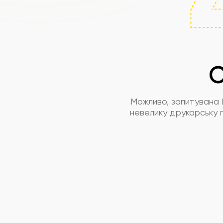
С
Можливо, запитувана 
невелику друкарську п