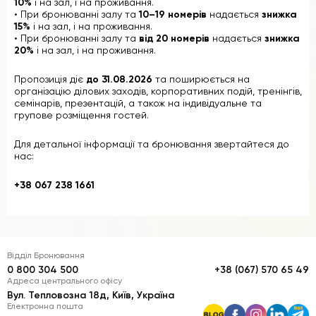
10%
і на зал, і на проживання.
• При бронюванні залу та
10–19 номерів
надається
знижка
15%
і на зал, і на проживання.
• При бронюванні залу та
від 20 номерів
надається
знижка
20%
і на зал, і на проживання.
Пропозиція діє
до 31.08.2026
та поширюється на
організацію ділових заходів, корпоративних подій, тренінгів,
семінарів, презентацій, а також на індивідуальне та
групове розміщення гостей.
Для детальної інформації та бронювання звертайтеся до
нас:
+38 067 238 1661
Відділ Бронювання
0 800 304 500
+38 (067) 570 65 49
Адреса центрального офісу
Вул. Тепловозна 18д, Київ, Україна
Електронна пошта