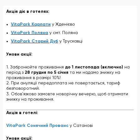
Акція діє в готелях:
VitaPark Карпати
у Жденієво
VitaPark Поляна
у смт. Поляна
VitaPark Старий Дуб
у Трускавці
Умови акції:
1. Забронюйте проживання
до 1 листопада (включно)
на
період з
28 грудня по 5 січня
та ми надамо знижку на
проживання в розмірі 10%!
2. При ануляції передоплата не повертається, тариф
безповоротний.
3. Обовʼязково замовте новорічну вечерю, щоб отримати
знижку на проживання.
Акція в готелі:
VitaPark Сонячний Прованс
у Сатанові
Умови акції: