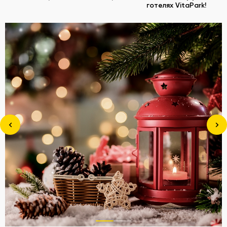
готелях VitaPark!