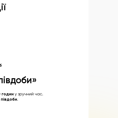
ії
б
півдоби»
0 годин
у зручний час.
 півдоби
.