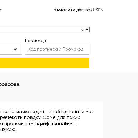
UK
EN
С
ЗАМОВИТИ ДЗВІНОК
Промокод
Борисфен
ише на кілька годин — щоб відпочити між
ечекати поїздку. Саме для таких
на пропозиція
«Тариф півдоби»
—
нижкою.