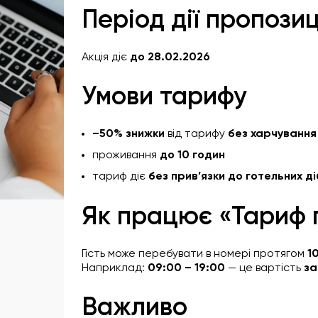
Період дії пропозиц
Акція діє
до 28.02.2026
Умови тарифу
–50% знижки
від тарифу
без харчування
проживання
до 10 годин
тариф діє
без прив’язки до готельних ді
Як працює «Тариф 
Гість може перебувати в номері протягом
1
Наприклад:
09:00 – 19:00
— це вартість
за
Важливо