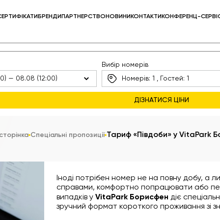
СЕРТИФІКАТИ
БРЕНДИ
ПАРТНЕРСТВО
НОВИНИ
КОНТАКТИ
КОНФЕРЕНЦ-СЕРВІ
Вибір номерів
Номерів:
1
, Гостей:
1
Тариф «Півдоби» у VitaPark 
сторінка
Спеціальні пропозиції
Іноді потрібен номер не на повну добу, а л
справами, комфортно попрацювати або пер
випадків у
VitaPark Борисфен
діє спеціаль
зручний формат короткого проживання зі з