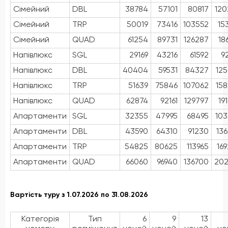
Сімейний
DBL
38784
57101
80817
120
Сімейний
TRP
50019
73416
103552
15
Сімейний
QUAD
61254
89731
126287
18
Напівлюкс
SGL
29169
43216
61592
9
Напівлюкс
DBL
40404
59531
84327
12
Напівлюкс
TRP
51639
75846
107062
15
Напівлюкс
QUAD
62874
92161
129797
19
Апартаменти
SGL
32355
47995
68495
10
Апартаменти
DBL
43590
64310
91230
13
Апартаменти
TRP
54825
80625
113965
16
Апартаменти
QUAD
66060
96940
136700
202
Вартість туру з 1.07.2026 по 31.08.2026
Категорія
Тип
6
9
13