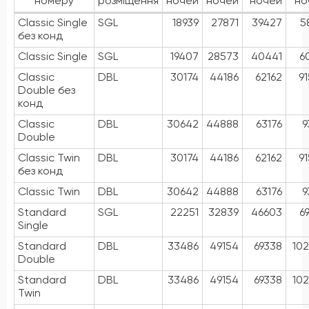
номеру
розміщення
ночей
ночей
ночей
но
Classic Single
SGL
18939
27871
39427
5
без конд
Classic Single
SGL
19407
28573
40441
6
Classic
DBL
30174
44186
62162
9
Double без
конд
Classic
DBL
30642
44888
63176
9
Double
Classic Twin
DBL
30174
44186
62162
9
без конд
Classic Twin
DBL
30642
44888
63176
9
Standard
SGL
22251
32839
46603
6
Single
Standard
DBL
33486
49154
69338
10
Double
Standard
DBL
33486
49154
69338
10
Twin