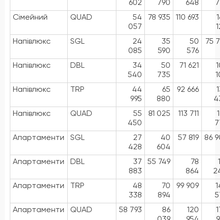
602
790
648
7
Сімейний
QUAD
54
78 935
110 693
057
1
Напівлюкс
SGL
24
35
50
75 7
085
590
576
Напівлюкс
DBL
34
50
71 621
1
540
735
1
Напівлюкс
TRP
44
65
92 666
995
880
4
Напівлюкс
QUAD
55
81 025
113 711
450
7
Апартаменти
SGL
27
40
57 819
86 9
428
604
Апартаменти
DBL
37
55 749
78
883
864
2
Апартаменти
TRP
48
70
99 909
1
338
894
5
Апартаменти
QUAD
58 793
86
120
1
039
954
9