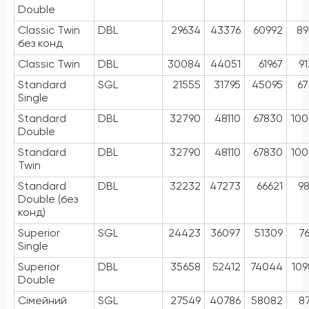
Double
Classic Twin
DBL
29634
43376
60992
89
без конд
Classic Twin
DBL
30084
44051
61967
9
Standard
SGL
21555
31795
45095
6
Single
Standard
DBL
32790
48110
67830
100
Double
Standard
DBL
32790
48110
67830
100
Twin
Standard
DBL
32232
47273
66621
9
Double (без
конд)
Superior
SGL
24423
36097
51309
7
Single
Superior
DBL
35658
52412
74044
10
Double
Сімейний
SGL
27549
40786
58082
8