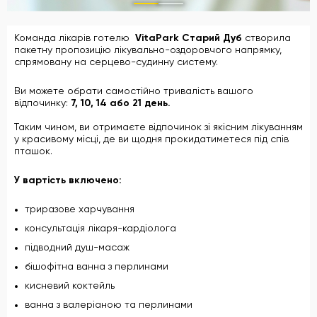
Команда лікарів готелю
VitaPark Старий Дуб
створила
пакетну пропозицію лікувально-оздоровчого напрямку,
спрямовану на серцево-судинну систему.
Ви можете обрати самостійно тривалість вашого
відпочинку:
7, 10, 14 або 21 день.
Таким чином, ви отримаєте відпочинок зі якісним лікуванням
у красивому місці, де ви щодня прокидатиметеся під спів
пташок.
У вартість включено:
триразове харчування
консультація лікаря-кардіолога
підводний душ-масаж
бішофітна ванна з перлинами
кисневий коктейль
ванна з валеріаною та перлинами