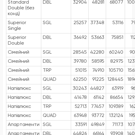
Standard
DBL
32904
48281
68077
100
Double (без
конд)
Superior
SGL
25257
37348
53116
7
Single
Superior
DBL
36492
53663
75851
11
Double
Сімейний
SGL
28545
42280
60240
90
Сімейний
DBL
39780
58595
82975
12
Сімейний
TRP
51015
74910
105710
15
Сімейний
QUAD
62250
91225
128445
18
Напівлюкс
SGL
30243
44827
63919
9
Напівлюкс
DBL
41478
61142
86654
12
Напівлюкс
TRP
52713
77457
109389
16
Напівлюкс
QUAD
63948
93772
132124
19
Апартаменти
SGL
33591
49849
71173
10
Апартаменти
DBL
44826
66164
93908
140