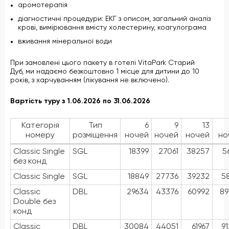
аромотерапія
діагностичні процедури: ЕКГ з описом, загальний аналіз
крові, вимірювання вмісту холестерину, коагулограма
вживання мінеральної води
При замовлені цього пакету в готелі VitaPark Старий
Дуб, ми надаємо безкоштовно 1 місце для дитини до 10
років, з харчуванням (лікування не включено).
Вартість туру з 1.06.2026 по 31.06.2026
Категорія
Тип
6
9
13
номеру
розміщення
ночей
ночей
ночей
но
Classic Single
SGL
18399
27061
38257
5
без конд
Classic Single
SGL
18849
27736
39232
5
Classic
DBL
29634
43376
60992
89
Double без
конд
Classic
DBL
30084
44051
61967
9