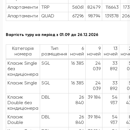
Апартаменти
TRP
56061
82479
116643
17
Апартаменти
QUAD
67296
98794
139378
206
Вартість туру на період з 01.09 до 26.12.2026
Категорія
Тип
6
9
13
номера
розміщення
ночей
ночей
ночей
ноч
Класик Single
SGL
16 385
24
33
без
039
892
0
кондиціонера
Класик Single
SGL
16 385
24
33
039
892
0
Класик
DBL
26
39 184
54
Double без
840
937
4
кондиціонера
Класик
DBL
26
39 184
54
Double
840
937
4