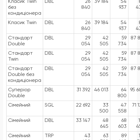
Класик Twin
DBL
26
39 184
54
без
840
937
4
кондиціонера
Класик Twin
DBL
26
39 184
54
840
937
4
Стандарт
DBL
29
42
59
87 8
Double
054
505
734
Стандарт
DBL
29
42
59
87 8
Twin
054
505
734
Стандарт
DBL
29
42
59
87 8
Double без
054
505
734
кондиціонера
Суперіор
DBL
31 392
46 013
64
95 6
Double
800
Сімейний
SGL
22 692
33
47
71 
500
558
Сімейний
DBL
33 147
48
68
645
603
4
Сімейний
TRP
43
63
89