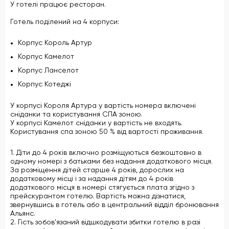
У готелі працює ресторан.
Готель поділений на 4 корпуси:
Корпус Король Артур
Корпус Камелот
Корпус Ланселот
Корпус Котеджі
У корпусі Короля Артура у вартість номера включені
сніданки та користування СПА зоною.
У корпусі Камелот сніданки у вартість не входять.
Користування спа зоною 50 % від вартості проживання.
1. Діти до 4 років включно розміщуються безкоштовно в
одному номері з батьками без надання додаткового місця.
За розміщення дітей старше 4 років, дорослих на
додатковому місці і за надання дітям до 4 років
додаткового місця в номері стягується плата згідно з
прейскурантом готелю. Вартість можна дізнатися,
звернувшись в готель або в центральний відділ бронювання
Альянс.
2. Гість зобов'язаний відшкодувати збитки готелю в разі