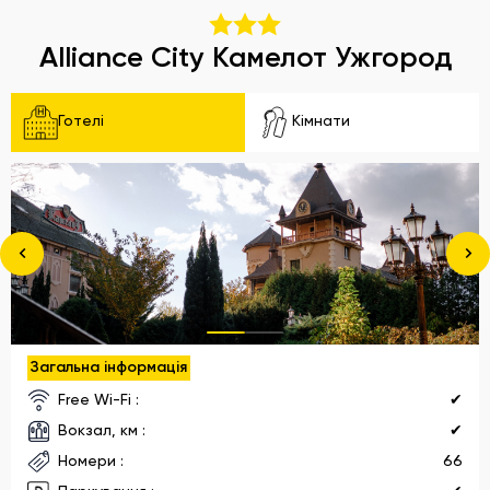
Alliance City Камелот Ужгород
Готелі
Кімнати
Загальна інформація
Free Wi-Fi :
✔
Вокзал, км :
✔
Номери :
66