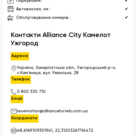
Паркування :
✔
Автовокзал, км :
✔
Обслуговування номерів :
✔
Контакти Alliance City Камелот
Ужгород
Адреса:
Україна, Закарпатська обл., Ужгородський р-н,
с.Кам'яниця, вул. Ужанська, 28
Телефон:
0 800 330 710
Email:
reservation@alliancehotels.com.ua
Координати:
48,6169109301941, 22,31203267116472