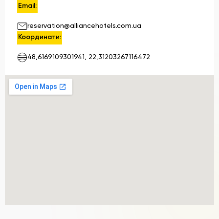
Email:
reservation@alliancehotels.com.ua
Координати:
48,6169109301941, 22,31203267116472