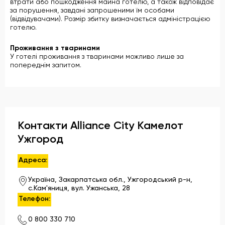
втрати або пошкодження майна готелю, а також відповідає
за порушення, завдані запрошеними їм особами
(відвідувачами). Розмір збитку визначається адміністрацією
готелю.
Проживання з тваринами
У готелі проживання з тваринами можливо лише за
попереднім запитом.
Контакти Alliance City Камелот
Ужгород
Адреса:
Україна, Закарпатська обл., Ужгородський р-н,
с.Кам'яниця, вул. Ужанська, 28
Телефон:
0 800 330 710