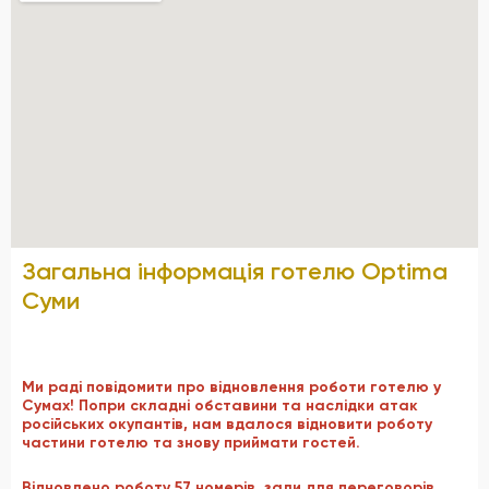
Загальна інформація готелю Optima
Суми
Ми раді повідомити про відновлення роботи готелю у
Сумах! Попри складні обставини та наслідки атак
російських окупантів, нам вдалося відновити роботу
частини готелю та знову приймати гостей.
Відновлено роботу 57
номерів
,
зали для переговорів,