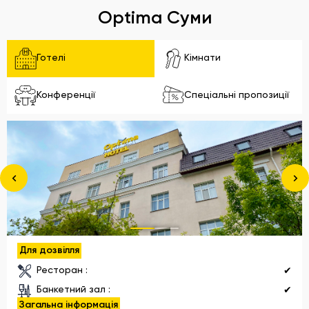
Optima Суми
Готелі
Кімнати
Конференції
Спеціальні пропозиції
Для дозвілля
Ресторан :
✔
Банкетний зал :
✔
Загальна інформація