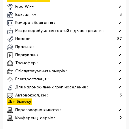
Free Wi-Fi :
✔
Вокзал, км :
3
Камера зберігання :
✔
Місце перебування гостей під час тривоги :
✔
Номери :
87
Пральня :
✔
Паркування :
✔
Трансфер :
✔
Обслуговування номерів :
✔
Електростанція :
✔
Для маломобільних груп населення :
✔
Автовокзал, км :
3
Для бізнесу
Переговорна кімната :
✔
Конференц-сервіс :
2