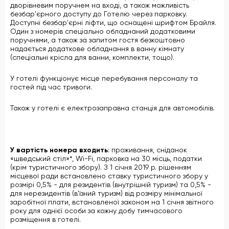
дворівневим поручнем на вході, а також можливість
безбар'єрного доступу до Готелю через парковку.
Доступні безбар'єрні ліфти, що оснащені шрифтом Брайля.
Один з номерів спеціально обладнаний додатковими
поручнями, а також за запитом гостя безкоштовно
надається додаткове обладнання в ванну кімнату
(спеціальні крісла для ванни, комплекти, тощо).
У готелі функціонує місце перебування персоналу та
гостей під час тривоги.
Також у готелі є електрозаправна станція для автомобілів.
У вартість номера входить
: проживання, сніданок
«шведський стіл»*, Wi-Fi, парковка на 30 місць, податки
(крім туристичного збору). З 1 січня 2019 р. рішенням
місцевої ради встановлено ставку туристичного збору у
розмірі 0,5% - для резидентів (внутрішній туризм) та 0,5% -
для нерезидентів (в'їзний туризм) від розміру мінімальної
заробітної плати, встановленої законом на 1 січня звітного
року для однієї особи за кожну добу тимчасового
розміщення в готелі.