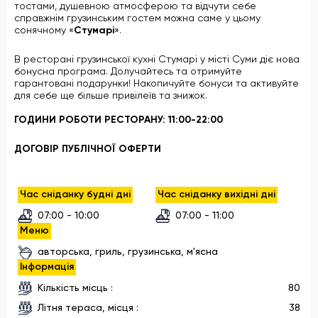
тостами, душевною атмосферою та відчути себе
справжнім грузинським гостем можна саме у цьому
сонячному «
Стумарі
».
В ресторані грузинської кухні Стумарі у місті Суми діє нова
бонусна програма. Долучайтесь та отримуйте
гарантовані подарунки! Накопичуйте бонуси та активуйте
для себе ще більше привілеїв та знижок.
ГОДИНИ РОБОТИ РЕСТОРАНУ: 11:00-22:00
ДОГОВІР ПУБЛІЧНОЇ ОФЕРТИ
Час сніданку будні дні
Час сніданку вихідні дні
07:00 - 10:00
07:00 - 11:00
Меню
авторська, гриль, грузинська, м'ясна
Інформація
Кількість місць :
80
Літня тераса, місця :
38