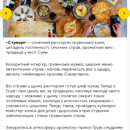
«
Стумарі
» – сонячний ресторан грузинської кухні,
цитадель гостинності, смачних страв, ароматних вин і
традицій у місті Суми.
Колоритний інтер'єр, грузинська музика, широке меню
автентичних страв і напоїв, перенесуть вас у щедру,
веселу і неймовірно красиву Сакартвело.
Всі страви у цьому ресторані готує шеф-кухар Темур з
Грузії і при цьому, він, за традицією, наспівує мелодії свого
народу – можливо у цьому і полягає секрет таких
особливих хінкалі, хачапурі з золотистою скоринкою і
соковитого шашлику. Темур, також, проводить кулінарні
майстер-класи для дітей і дорослих з приготування
найсмачніших і таких грузинських страв.
Зануритись в атмосферу ароматно-пряної Грузії з мудрими