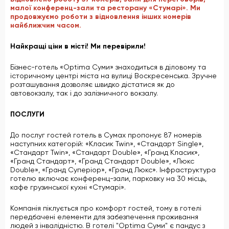
малої конференц-зали
та
ресторану «Стумарі»
. Ми
продовжуємо роботи з відновлення інших номерів
найближчим часом.
Найкращі ціни в місті! Ми перевірили!
Бізнес-готель «Optima Суми» знаходиться в діловому та
історичному центрі міста на вулиці Воскресенська. Зручне
розташування дозволяє швидко дістатися як до
автовокзалу, так і до залізничного вокзалу.
ПОСЛУГИ
До послуг гостей готель в Сумах пропонує 87 номерів
наступних категорій: «Класик Twin», «Стандарт Single»,
«Стандарт Twin», «Стандарт Double», «Гранд Класик»,
«Гранд Стандарт», «Гранд Стандарт Double», «Люкс
Double», «Гранд Суперіор», «Гранд Люкс». Інфраструктура
готелю включає конференц-зали, парковку на 30 місць,
кафе грузинської кухні «Стумарі».
Компанія піклується про комфорт гостей, тому в готелі
передбачені елементи для забезпечення проживання
людей з інвалідністю. В готелі "Optima Суми" є пандус з