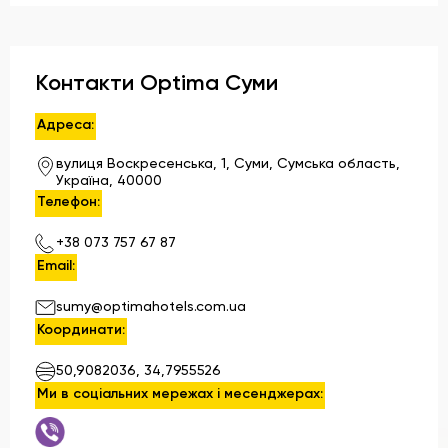
Контакти Optima Суми
Адреса:
вулиця Воскресенська, 1, Суми, Сумська область,
Україна, 40000
Телефон:
+38 073 757 67 87
Email:
sumy@optimahotels.com.ua
Координати:
50,9082036, 34,7955526
Ми в соціальних мережах і месенджерах: