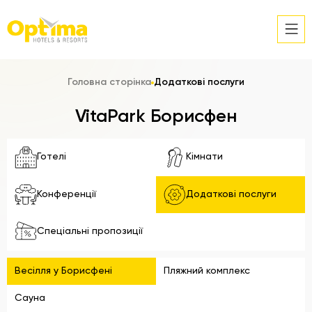
Головна сторінка
Додаткові послуги
VitaPark Борисфен
Готелі
Кімнати
Конференції
Додаткові послуги
Спеціальні пропозиції
Весілля у Борисфені
Пляжний комплекс
Сауна