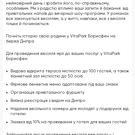
неймовірний день і зробити його, по-справжньому,
особливим. Ми з радістю втілимо ваші запити й бажання: від
привітальних напоїв до вечірньої шоу-програми. У романах
все закінчується весіллям, а у житті, навпаки, все з весілля
тільки й починається.
Почніть історію своєї родини у VitaPark Борисфен на
березі Дніпра.
Для проведення весілля мрії до ваших послуг у VitaPark
Борисфен:
Видова відкрита тераса місткістю до 100 гостей, а також
банкетний зал місткістю до 50 осіб
Фірмове бенкетне меню адаптоване під ваші смаки
Організація привітального фуршету
Виїзна реєстрація з видом на Дніпро
Надання весільного номера для молодят у подарунок від
готелю
Знижка від 10% на проживання у готелі для ваших гостей
Забронюйте місце проведення весілля вже зараз – і