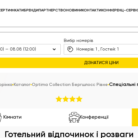
СЕРТИФІКАТИ
БРЕНДИ
ПАРТНЕРСТВО
НОВИНИ
КОНТАКТИ
КОНФЕРЕНЦ-СЕРВІ
Вибір номерів
Номерів:
1
, Гостей:
1
Спеціальні 
орінка
Каталог
Optima Collection Бергшлосс Рівне
Кімнати
Конференції
Готельний відпочинок і розваги