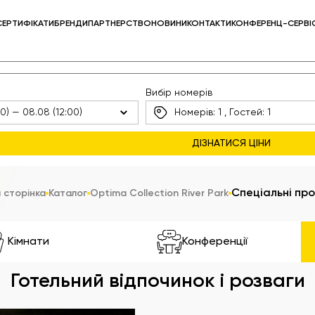
СЕРТИФІКАТИ
БРЕНДИ
ПАРТНЕРСТВО
НОВИНИ
КОНТАКТИ
КОНФЕРЕНЦ-СЕРВІ
Вибір номерів
Номерів:
1
, Гостей:
1
Спеціальні про
 сторінка
Каталог
Optima Collection River Park
Кімнати
Конференції
Готельний відпочинок і розваги