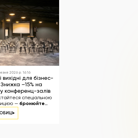
езня 2026 р. 16:16
і вихідні для бізнес-
: Знижка –15% на
у конференц-залів
тайтеся спеціальною
ицією —
бронюйте
енц-зали у вихідні дні
ОБИЦІ
имуйте –15% знижки
.