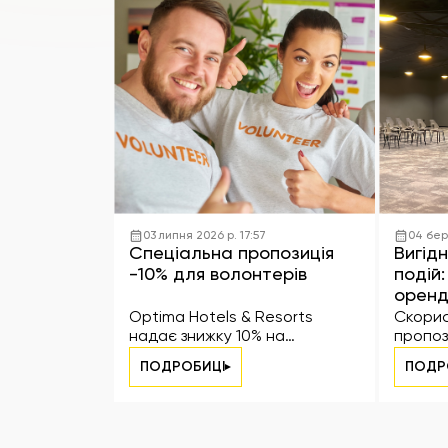
03 липня 2026 р. 17:57
04 бер
Спеціальна пропозиція
Вигідн
-10% для волонтерів
подій
оренд
Optima Hotels & Resorts
Скорис
надає знижку 10% на
пропоз
проживання для волонтерів
конфер
ПОДРОБИЦІ
ПОДР
та отр