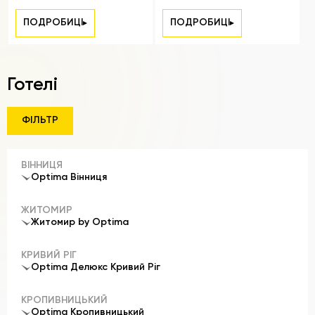
найатмосферніших
комфортних умовах
районів Києва, де
ПОДРОБИЦІ
ПОДРОБИЦІ
поєднуються історія,
затишок та сучасний
комфорт.
Готелі
ФІЛЬТР
ВІННИЦЯ
Optima Вінниця
ЖИТОМИР
Житомир by Optima
КРИВИЙ РІГ
Optima Делюкс Кривий Ріг
КРОПИВНИЦЬКИЙ
Optima Кропивницький