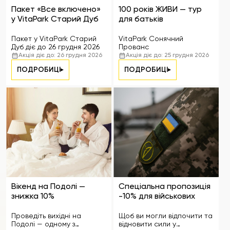
Пакет «Все включено»
100 років ЖИВИ — тур
у VitaPark Старий Дуб
для батьків
Пакет у VitaPark Старий
VitaPark Сонячний
Дуб діє до 26 грудня 2026
Прованс
Акція діє до: 26 грудня 2026
Акція діє до: 25 грудня 2026
ПОДРОБИЦІ
ПОДРОБИЦІ
Вікенд на Подолі —
Спеціальна пропозиція
знижка 10%
-10% для військових
Проведіть вихідні на
Щоб ви могли відпочити та
Подолі — одному з
відновити сили у