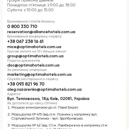
Графік прийому дзвінків:
вони найбільше цього потребували
».
Понеділок-п’ятниця: з 9:00 до 18:00
Субота: з 10:00 до 15:00
Дякуємо командам
«Optima Collection Медіваль»
та
«Optima Дворжец»
за небайдужість, оперативність і
Бронювання готелів Альянсу
турботу про людей. Також дякуємо іншим готелям Львова,
0 800 330 710
які долучилися до цієї важливої ініціативи.
reservation@alliancehotels.com.ua
У найважчі моменти особливо важливо підтримувати одне
Бронювання конференц-сервісу
одного, об’єднувати зусилля та діяти разом.
+38 067 238 16 61
mice@optimahotels.com.ua
Фото: ЛМР
Групові запити на 10 і більше кімнат
group@optimahotels.com.ua
Подача документів
doc@optimahotels.com.ua
За рекламну співпрацю
marketing@optimahotels.com.ua
Служба ресторанного сервісу
+38 093 821 96 70
oleg.nazarenko@optimahotels.com.ua
Адреса
Вул. Тепловозна, 18д Київ, 02081, Україна
Як дістатися до офісу Оптима
Міською електричкою до ст. Лівий Берег.
Маршрутка № 475 (від ст.м. Позняки у напрямку вул.
Сортувальна).Зупинка - вул. Здолбунівська.
Маршрутка № 42 (від. Ст.м. Лівобережна в напрямку ст.м.